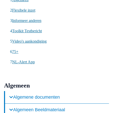
Flexibele inzet
Informeer anderen
Toolkit Testbericht
Video's aankondiging
75+
NL-Alert App
Algemeen
Algemene documenten
Algemeen Beeldmateriaal
Download hier de algemene NL-Alert documenten.